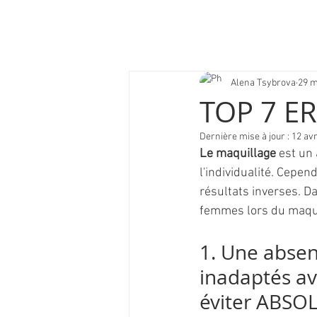
Alena Tsybrova
29 m
TOP 7 E
Dernière mise à jour :
12 avr
Le maquillage
 est un
l'individualité. Cep
résultats inverses. D
femmes lors du maqui
1. Une absen
inadaptés ava
éviter ABS