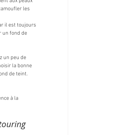
ment aux peaux 
camoufler les 
 il est toujours 
r un fond de 
ez un peu de 
hoisir la bonne 
nd de teint. 
nce à la 
touring 