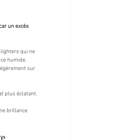
 car un excès 
lighters qui ne 
nce humide. 
légèrement sur 
t plus éclatant. 
ne brillance 
re 