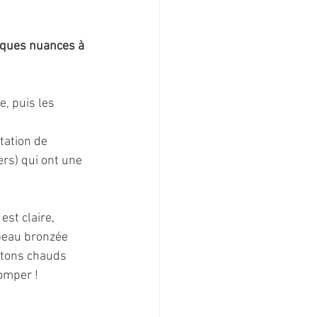
elques nuances à 
, puis les 
tation de 
rs) qui ont une 
est claire, 
peau bronzée 
 tons chauds 
tomper !