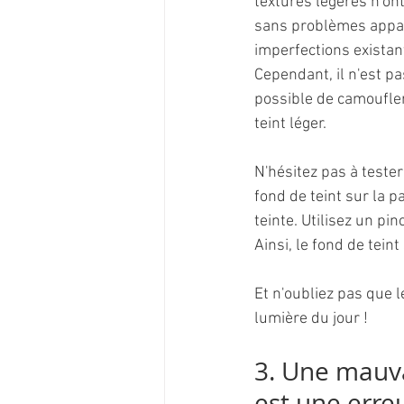
textures légères n'on
sans problèmes appare
imperfections existan
Cependant, il n'est pa
possible de camoufler 
teint léger.
N'hésitez pas à tester
fond de teint sur la p
teinte. Utilisez un p
Ainsi, le fond de tein
Et n'oubliez pas que l
lumière du jour !
3. Une mauva
est une erre