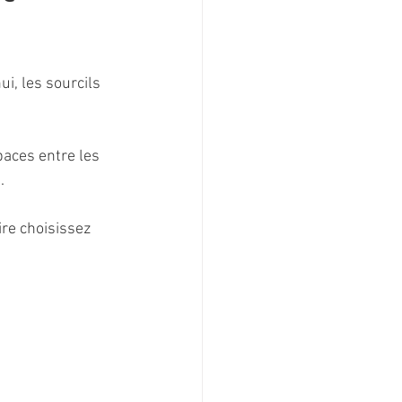
i, les sourcils 
paces entre les 
. 
ire choisissez 