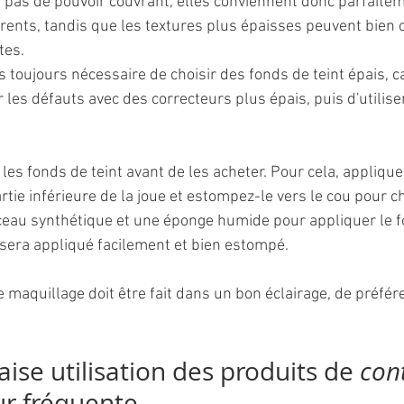
t pas de pouvoir couvrant, elles conviennent donc parfaite
nts, tandis que les textures plus épaisses peuvent bien 
tes.
s toujours nécessaire de choisir des fonds de teint épais, car
les défauts avec des correcteurs plus épais, puis d'utilise
 les fonds de teint avant de les acheter. Pour cela, appliqu
artie inférieure de la joue et estompez-le vers le cou pour c
inceau synthétique et une éponge humide pour appliquer le fo
t sera appliqué facilement et bien estompé. 
e maquillage doit être fait dans un bon éclairage, de préfére
ise utilisation des produits de 
con
ur fréquente