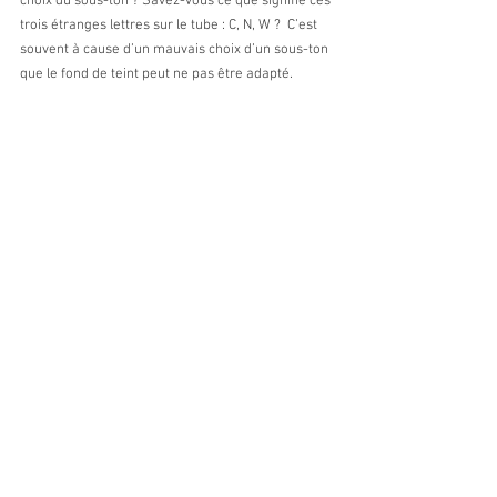
choix du sous-ton ? Savez-vous ce que signifie ces 
trois étranges lettres sur le tube : C, N, W ?  C’est 
souvent à cause d’un mauvais choix d’un sous-ton 
que le fond de teint peut ne pas être adapté.