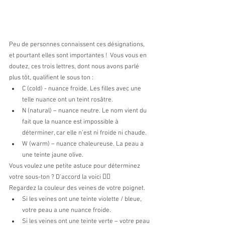
Peu de personnes connaissent ces désignations, 
et pourtant elles sont importantes !  Vous vous en 
doutez, ces trois lettres, dont nous avons parlé 
plus tôt, qualifient le sous ton :
С (cold) - nuance froide. Les filles avec une 
telle nuance ont un teint rosâtre.
N (natural) – nuance neutre. Le nom vient du 
fait que la nuance est impossible à 
déterminer, car elle n’est ni froide ni chaude.
W (warm) – nuance chaleureuse. La peau a 
une teinte jaune olive.
Vous voulez une petite astuce pour déterminez 
votre sous-ton ? D'accord la voici 👇🏻
Regardez la couleur des veines de votre poignet. 
Si les veines ont une teinte violette / bleue, 
votre peau a une nuance froide.
Si les veines ont une teinte verte – votre peau 