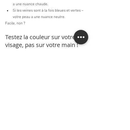
a une nuance chaude.
Si les veines sont à la fois bleues et vertes – 
votre peau a une nuance neutre.
Facile, non ?
Testez la couleur sur votre 
visage, pas sur votre main !
Chose promise, chose due, parlons de la couleur 
du fond de teint. Quelle partie du corps utilisez-
vous pour choisir la bonne teinte de fond de teint. 
Dans 80% des cas, la réponse est : « Sur la main ! 
». Et pourtant, je peux vous assurer que c’est une 
énorme erreur.  