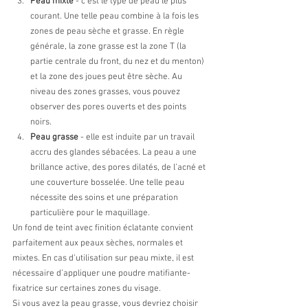
Peau mixte
 - c'est le type de peau le plus 
courant. Une telle peau combine à la fois les 
zones de peau sèche et grasse. En règle 
générale, la zone grasse est la zone T (la 
partie centrale du front, du nez et du menton) 
et la zone des joues peut être sèche. Au 
niveau des zones grasses, vous pouvez 
observer des pores ouverts et des points 
noirs.
Peau grasse
 - elle est induite par un travail 
accru des glandes sébacées. La peau a une 
brillance active, des pores dilatés, de l’acné et 
une couverture bosselée. Une telle peau 
nécessite des soins et une préparation 
particulière pour le maquillage.
Un fond de teint avec finition éclatante convient 
parfaitement aux peaux sèches, normales et 
mixtes. En cas d’utilisation sur peau mixte, il est 
nécessaire d’appliquer une poudre matifiante-
fixatrice sur certaines zones du visage. 
Si vous avez la peau grasse, vous devriez choisir 