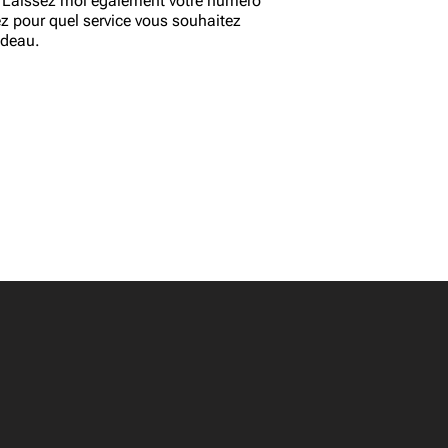
 Laissez moi également votre numéro
ez pour quel service vous souhaitez
adeau.