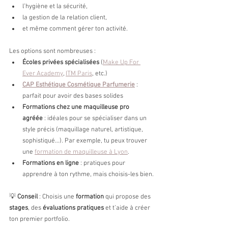
l’hygiène et la sécurité,
la gestion de la relation client,
et même comment gérer ton activité.
Les options sont nombreuses :
Écoles privées spécialisées
 (
Make Up For 
Ever Academy
, 
ITM Paris
, etc.)
CAP Esthétique Cosmétique Parfumerie
 : 
parfait pour avoir des bases solides
Formations chez une maquilleuse pro 
agréée
 : idéales pour se spécialiser dans un 
style précis (maquillage naturel, artistique, 
sophistiqué…). Par exemple, tu peux trouver 
une 
formation de maquilleuse à Lyon
.
Formations en ligne
 : pratiques pour 
apprendre à ton rythme, mais choisis-les bien.
💡 
Conseil
 : Choisis une 
formation 
qui propose des 
stages
, des 
évaluations pratiques
 et t’aide à créer 
ton premier portfolio.