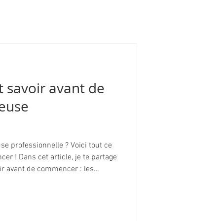
ut savoir avant de
leuse
se professionnelle ? Voici tout ce
ncer ! Dans cet article, je te partage
oir avant de commencer : les
 les formations à suivre, comment
e et choisir ton statut pro. Bref, un
transformer ta passion en métier.