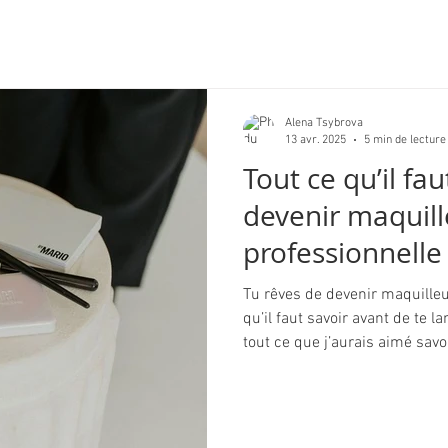
Alena Tsybrova
13 avr. 2025
5 min de lecture
Tout ce qu’il fa
devenir maquil
professionnelle
Tu rêves de devenir maquilleu
qu’il faut savoir avant de te la
tout ce que j’aurais aimé sav
bonnes questions à se poser,
créer ton kit, te faire connaîtr
guide complet pour t’aider à 