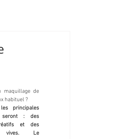
e
u maquillage de 
x habituel ? 
es principales 
 seront : des 
éatifs et des 
 vives. Le 