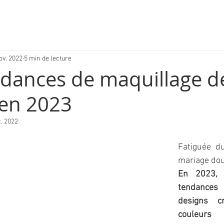
ov. 2022
5 min de lecture
ndances de maquillage d
en 2023
. 2022
Fatiguée d
mariage dou
En 2023, l
tendances
designs cr
couleurs