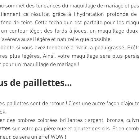
 au sommet des tendances du maquillage de mariage et pas
iennent ce résultat grâce à l’hydratation profonde de 
 fond de teint. Cette technique est parfaite pour les maqui
un contour léger, des fards à joues, un maquillage doux 
’avérera aussi légère et naturelle que possible.  
ente si vous avez tendance à avoir la peau grasse. Préfé
es plus légères. Ainsi, votre maquillage sera plus persist
t pour un maquillage de mariage !
us de paillettes…
es paillettes sont de retour ! C’est une autre façon d’ajout
ok.  
ser des ombres colorées brillantes : argent, bronze, cuivre
ettes 
sur votre paupière nue et ajoutez des cils. Et en comb
gneur, ce sera un effet WOW !